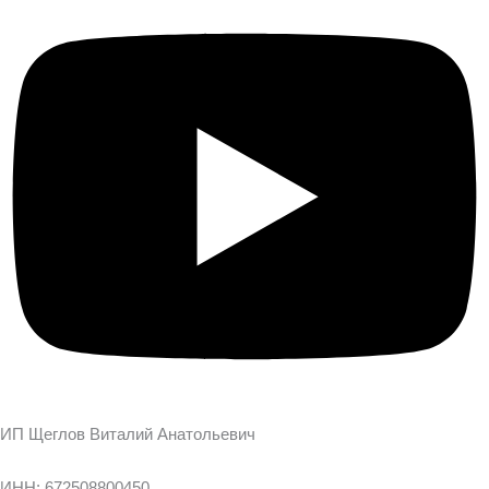
ИП Щеглов Виталий Анатольевич
ИНН: 672508800450