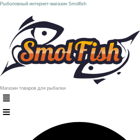
Количество
Перейти
Рыболовный интернет-магазин Smolfish
товара
к
Переходник
содержимому
для
перспективы
Магазин товаров для рыбалки
Меню