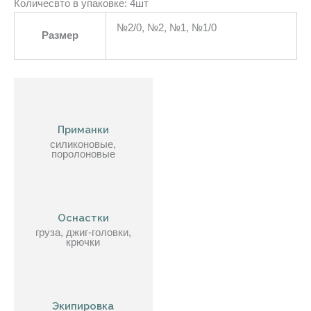
Количесвто в упаковке: 4шт
№2/0, №2, №1, №1/0
Размер
Приманки
силиконовые,
поролоновые
Оснастки
груза, джиг-головки,
крючки
Экипировка