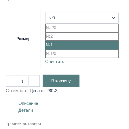
№2/0
№2
Размер
№1
№1/0
Очистить
-
+
В корзину
Стоимость:
Цена от
280
₽
Описание
Детали
Тройник вставной